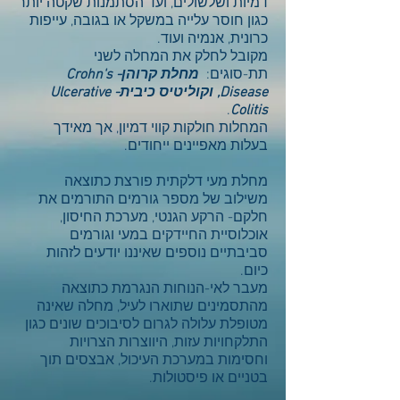
דמיות ושלשולים, ועד הסתמנות שקטה יותר
כגון חוסר עלייה במשקל או בגובה, עייפות
כרונית, אנמיה ועוד.
מקובל לחלק את המחלה לשני
תת-סוגים:
מחלת קרוהן- Crohn's
Disease, וקוליטיס כיבית- Ulcerative
.
Colitis
המחלות חולקות קווי דמיון, אך מאידך
בעלות מאפיינים ייחודים.
מחלת מעי דלקתית פורצת כתוצאה
משילוב של מספר גורמים התורמים את
חלקם- הרקע הגנטי, מערכת החיסון,
אוכלוסיית החיידקים במעי וגורמים
סביבתיים נוספים שאיננו יודעים לזהות
כיום.
מעבר לאי-הנוחות הנגרמת כתוצאה
מהתסמינים שתוארו לעיל, מחלה שאינה
מטופלת עלולה לגרום לסיבוכים שונים כגון
התלקחויות עזות, היווצרות הצרויות
וחסימות במערכת העיכול, אבצסים תוך
בטניים או פיסטולות.