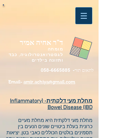
ד"ר אחיה אמיר
מומחה
לגסטרואנטרולוגיה, כבד
ותזונה בילדים
לתאום תור-
058-6665885
Email-
amir.achiya@gmail.com
מחלת מעי דלקתית- (Inflammatory
Bowel Disease (IBD
מחלת מעי דלקתית היא מחלת מעיים
כרונית בעלת ביטויים שונים הנעים בין
תסמינים בולטים הכוללים כאבי בטן, יציאות