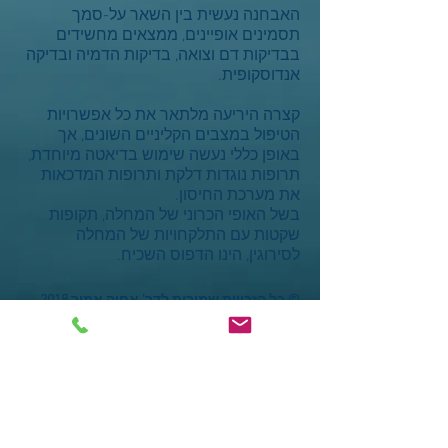
האבחנה נעשית בין השאר על-סמך
תסמינים אופיינים, ממצאים מחשידים
בבדיקות דם וצואה, בדיקות הדמיה ובדיקה
אנדוסקופית.
קצרה היריעה מלתאר את כל אפשרויות
הטיפול במצבים הקליניים השונים, אך
באופן כללי נעשה שימוש בדיאטה מיוחדת,
תרופות נוגדות דלקת ותרופות המדכאות
את מערכת החיסון.
בשל האופי הכרוני של המחלה, תקופות
שקטות עם התלקחויות של המחלה
לסירוגין, הינו הדפוס השכיח.
© כל הזכויות שמורות לדר' אחיה אמיר 2018