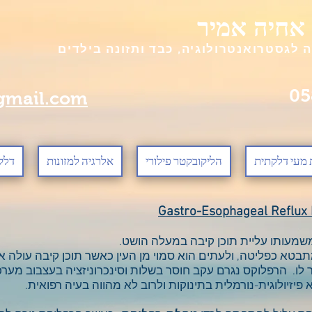
 אחיה אמיר
 לגסטרואנטרולוגיה, כבד ותזונה בילדים
gmail.com
מעי דלקתית
הליקובקטר פילורי
אלרגיה למזונות
דלקת
משמעותו עליית תוכן קיבה במעלה הושט.
מתבטא כפליטה, ולעתים הוא סמוי מן העין כאשר תוכן קיבה עולה 
לו. הרפלוקס נגרם עקב חוסר בשלות וסינכרוניזציה בעצבוב מערכ
יזיולוגית-
נורמלית בתינוקות ולרוב לא מהווה בעיה רפואית.