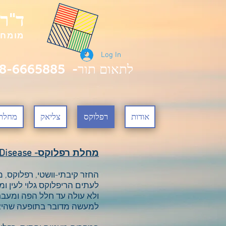
ד"ר
מומחה
Log In
לתאום תור- 058-6665885
אודות
רפלוקס
צליאק
מחלת 
מחלת רפלוקס- Gastro-Esophageal Reflux Disease
החזר קיבתי-וושטי, רפלוקס, 
לעתים הריפלוקס גלוי לעין ו
ולא עולה עד חלל הפה ומעבר 
למעשה מדובר בתופעה שהיא פ