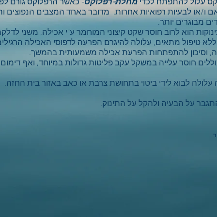
קס עלול להתפתח לכדי
מחלת-רפלוקס
- כאשר הרפלוקס גורם ל
ם ו/או לבעיות רפואיות אחרות. מדובר ב
אחד המצבים הנפוצים והמ
ים מבוגרים יותר.
וקות הוא לרוב חוסר שקט קיצוני המוחמר ע"י אכילה, משני לדלק
 ללא טיפול מתאים, עלולה להיגרם הפרעה לדפוסי האכילה הרגילים
, וסיכון להתפתחות הפרעת אכילה משמעותית בהמשך.
ללים חוסר עלייה במשקל עקב פליטות גדולות במיוחד, ואף דימום
עלולה לבוא לידי ביטוי בתחושת צרבת או כאב באזור בית החזה.
התגבר על הבעיה ולהקל על התינוק.
ר