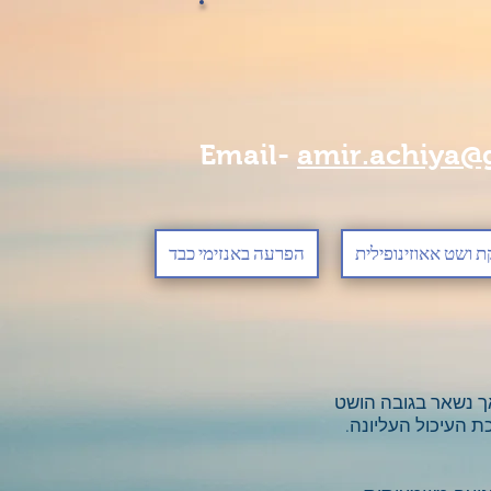
Email-
amir.achiya@
 ושט אאוזינופילית
הפרעה באנזימי כבד
אך נשאר בגובה הושט
ת העיכול העליונה.